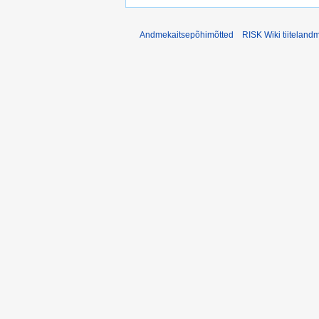
Andmekaitsepõhimõtted
RISK Wiki tiiteland