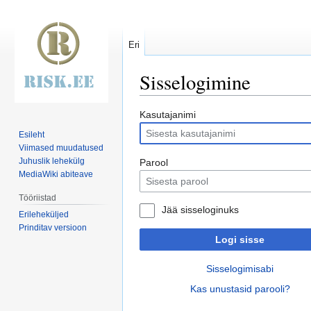
Eri
Sisselogimine
Mine
Mine
Kasutajanimi
navigeerimisribale
otsikasti
Esileht
Viimased muudatused
Juhuslik lehekülg
Parool
MediaWiki abiteave
Tööriistad
Jää sisseloginuks
Erileheküljed
Prinditav versioon
Logi sisse
Sisselogimisabi
Kas unustasid parooli?