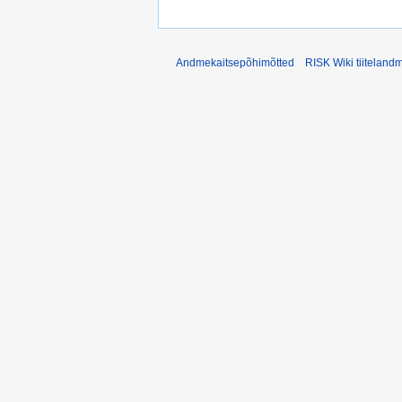
Andmekaitsepõhimõtted
RISK Wiki tiiteland