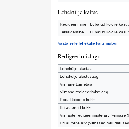
Lehekülje kaitse
Redigeerimine
Lubatud kõigile kasuta
Teisaldamine
Lubatud kõigile kasuta
Vaata selle lehekülje kaitsmislogi
Redigeerimislugu
Lehekülje alustaja
Lehekülje alustusaeg
Viimane toimetaja
Viimase redigeerimise aeg
Redaktsioone kokku
Eri autoreid kokku
Viimaste redigeerimiste arv (viimase 
Eri autorite arv (viimased muudatused