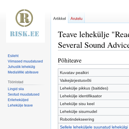
Artikkel
Arutelu
Teave lehekülje "Rea
Several Sound Advic
Esileht
Põhiteave
Mine
Mine
Viimased muudatused
navigeerimisribale
otsikasti
Juhuslik lehekülg
MediaWiki abiteave
Kuvatav pealkiri
Vaikejärjestusvõti
Tööriistad
Lehekülje pikkus (baitides)
Lingid siia
Seotud muudatused
Lehekülje identifikaator
Erileheküljed
Lehekülje sisu keel
Lehekülje teave
Lehekülje sisumudel
Robotindekseering
Sellele leheküljele suunatud lehekülgi